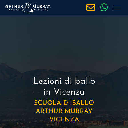
S
a
l
t
a
a
l
c
o
n
t
Lezioni di ballo
e
in Vicenza
n
u
SCUOLA DI BALLO
t
ARTHUR MURRAY
o
VICENZA