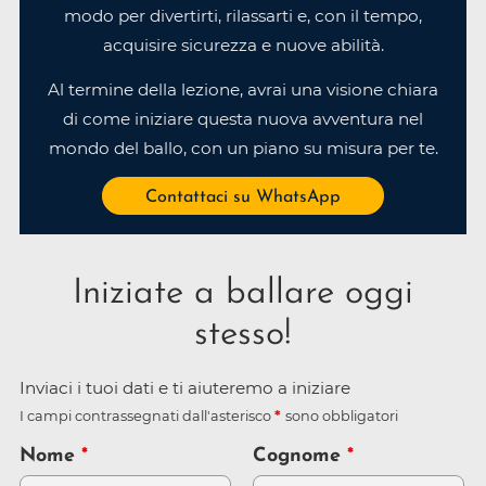
modo per divertirti, rilassarti e, con il tempo,
acquisire sicurezza e nuove abilità.
Al termine della lezione, avrai una visione chiara
di come iniziare questa nuova avventura nel
mondo del ballo, con un piano su misura per te.
Contattaci su WhatsApp
Iniziate a ballare oggi
stesso!
Inviaci i tuoi dati e ti aiuteremo a iniziare
I campi contrassegnati dall'asterisco
sono obbligatori
Nome
Cognome